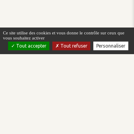
Ce site utilise des cookies et vous donne le contrôle sur ceux que
vous souhaitez activer
Tout accepter
Tout refuser
Personnaliser
AREAL est un éditeur de logiciel qui intervient dans le domaine de
la supervision et la conduite de procédés automatisés. Nous
concevons, développons et commercialisons la plateforme de
supervision Topkapi.
AREAL est certifiée ISO/IEC 27001:2022 et Qualiopi.