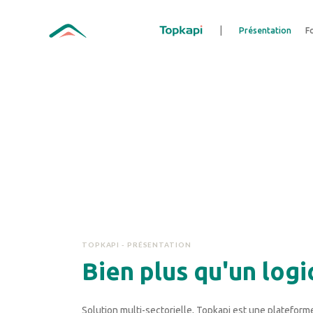
Aller
Panneau de gestion des cookies
au
|
Présentation
F
contenu
principal
TOPKAPI - PRÉSENTATION
Bien plus qu'un log
Solution multi-sectorielle, Topkapi est une plateforme