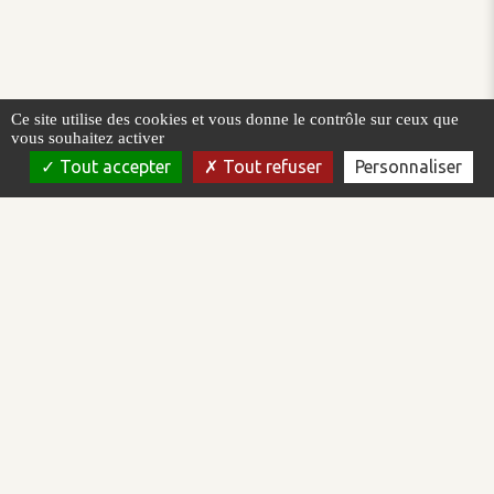
Ce site utilise des cookies et vous donne le contrôle sur ceux que
vous souhaitez activer
Tout accepter
Tout refuser
Personnaliser
AREAL est un éditeur de logiciel qui intervient dans le domaine de
la supervision et la conduite de procédés automatisés. Nous
concevons, développons et commercialisons la plateforme de
supervision Topkapi.
AREAL est certifiée ISO/IEC 27001:2022 et Qualiopi.