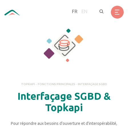
Aller
Panneau de gestion des cookies
au
FR
EN
contenu
principal
TOPKAPI
-
FONCTIONS PRINCIPALES
-
INTERFAÇAGE SGBD
Interfaçage SGBD &
Topkapi
Pour répondre aux besoins d’ouverture et d’interopérabilité,