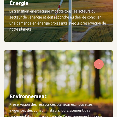
Énergie
La transition énergétique impacte tous les acteurs du
secteur de l’énergie et doit répondre au défi de concilier
une demande en énergie croissante avec la préservation de
notre planète.
Environnement
Préservation des ressources planétaires, nouvelles
exigences des consommateurs, durcissement des
réglementations… le secteur de l’environnement occupe