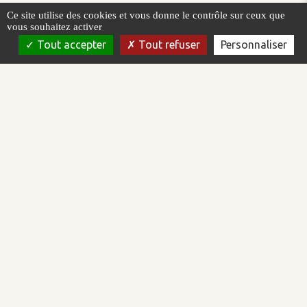
Ce site utilise des cookies et vous donne le contrôle sur ceux que
vous souhaitez activer
Tout accepter
Tout refuser
Personnaliser
AREAL est un éditeur de logiciel qui intervient dans le domaine de
la supervision et la conduite de procédés automatisés. Nous
concevons, développons et commercialisons la plateforme de
supervision Topkapi.
AREAL est certifiée ISO/IEC 27001:2022 et Qualiopi.
Plateforme logicielle