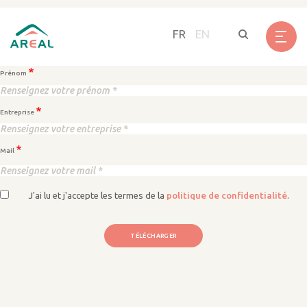
Panneau de gestion des cookies
Ressource
Aller
au
FR
EN
Nom
contenu
principal
Prénom
Entreprise
Mail
J'ai lu et j'accepte les termes de la
politique de confidentialité
.