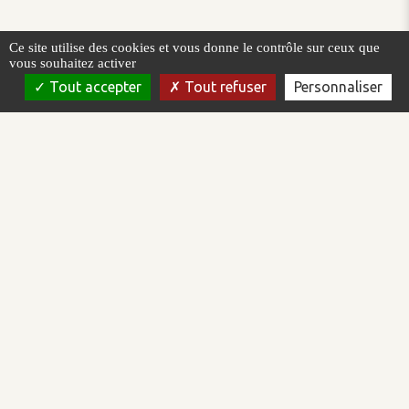
Ce site utilise des cookies et vous donne le contrôle sur ceux que
vous souhaitez activer
Tout accepter
Tout refuser
Personnaliser
AREAL est un éditeur de logiciel qui intervient dans le domaine de
la supervision et la conduite de procédés automatisés. Nous
concevons, développons et commercialisons la plateforme de
supervision Topkapi.
AREAL est certifiée ISO/IEC 27001:2022 et Qualiopi.
Plateforme logicielle