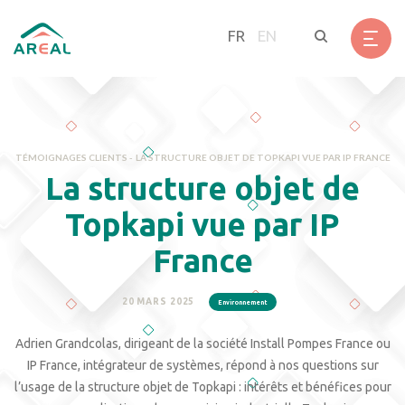
Aller
Panneau de gestion des cookies
au
FR
EN
contenu
principal
TÉMOIGNAGES CLIENTS
-
LA STRUCTURE OBJET DE TOPKAPI VUE PAR IP FRANCE
La structure objet de
Topkapi vue par IP
France
20 MARS 2025
Environnement
Adrien Grandcolas, dirigeant de la société Install Pompes France ou
IP France, intégrateur de systèmes, répond à nos questions sur
l’usage de la structure objet de Topkapi : intérêts et bénéfices pour