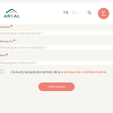
Panneau de gestion des cookies
Ressource
Aller
au
FR
EN
Nom
contenu
principal
Prénom
Entreprise
Mail
J'ai lu et j'accepte les termes de la
politique de confidentialité
.