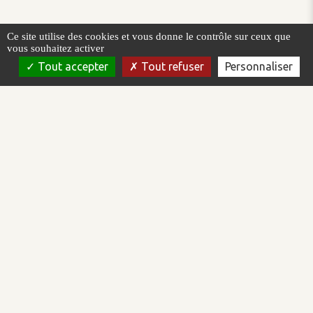
Ce site utilise des cookies et vous donne le contrôle sur ceux que
vous souhaitez activer
Tout accepter
Tout refuser
Personnaliser
AREAL est un éditeur de logiciel qui intervient dans le domaine de
la supervision et la conduite de procédés automatisés. Nous
concevons, développons et commercialisons la plateforme de
supervision Topkapi.
AREAL est certifiée ISO/IEC 27001:2022 et Qualiopi.
Plateforme logicielle